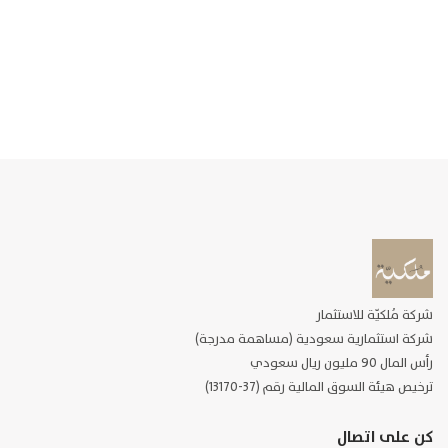
يسعدنا في شركة ملكية للاستثمار تلقي استفساراتكم وتواصلكم
في جميع الأمور المتعلقة بصندوق مُلكيّة – – الأنوار العقاري عبر
وسائل التواصل التالية:
البريد الالكتروني :
crm@mulkia.com.sa
الهاتف: 8001199992
شركة مُلكيّة للاستثمار
شركة استثمارية سعودية (مساهمة مدرجة)
رأس المال 90 مليون ريال سعودي
ترخيص هيئة السوق المالية رقم (37-13170)
كن على اتصال