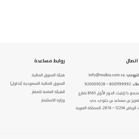
اتصال
روابط مساعدة
لكتروني
: Info@mulkia.com.sa
هيئة السوق المالية
السوق المالية السعودية (تداول)
لاء
: 8001199992 – 920003028
الهيئة العامة للعقار
: مجمع ذا إيليت، الدور الأول 8565 شارع
وزارة الاستثمار
العزيز بن مساعد بن جلوي، حي
السليمانية، الرياض 12234 – 2874، المملكة العربية