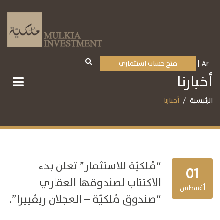
Ar
فتح حساب استثماري
أخبارنا
الرئيسية
أخبارنا
“مُلكيّة للاستثمار” تعلن بدء
01
الاكتتاب لصندوقها العقاري
أغسطس
“صندوق مُلكيّة – العجلان ريڤييرا”.