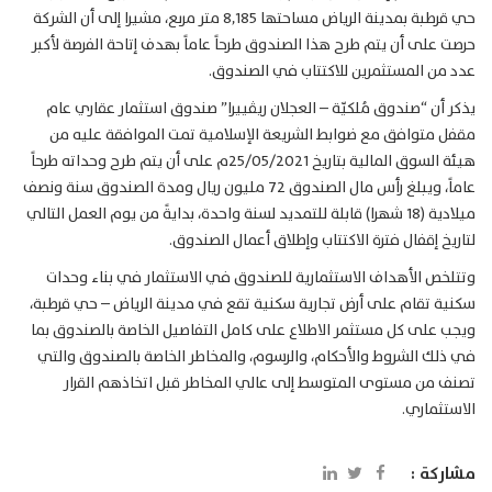
حي قرطبة بمدينة الرياض مساحتها 8,185 متر مربع، مشيرا إلى أن الشركة
حرصت على أن يتم طرح هذا الصندوق طرحاً عاماً بهدف إتاحة الفرصة لأكبر
عدد من المستثمرين للاكتتاب في الصندوق.
يذكر أن “صندوق مُلكيّة – العجلان ريڤييرا” صندوق استثمار عقاري عام
مقفل متوافق مع ضوابط الشريعة الإسلامية تمت الموافقة عليه من
هيئة السوق المالية بتاريخ 25/05/2021م على أن يتم طرح وحداته طرحاً
عاماً، ويبلغ رأس مال الصندوق 72 مليون ريال ومدة الصندوق سنة ونصف
ميلادية (18 شهرا) قابلة للتمديد لسنة واحدة، بدايةً من يوم العمل التالي
لتاريخ إقفال فترة الاكتتاب وإطلاق أعمال الصندوق.
وتتلخص الأهداف الاستثمارية للصندوق في الاستثمار في بناء وحدات
سكنية تقام على أرض تجارية سكنية تقع في مدينة الرياض – حي قرطبة،
ويجب على كل مستثمر الاطلاع على كامل التفاصيل الخاصة بالصندوق بما
في ذلك الشروط والأحكام، والرسوم، والمخاطر الخاصة بالصندوق والتي
تصنف من مستوى المتوسط إلى عالي المخاطر قبل اتخاذهم القرار
الاستثماري.
مشاركة :