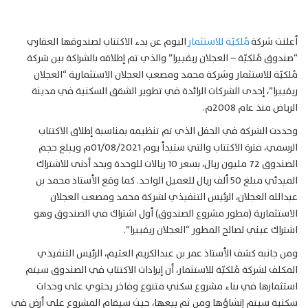
أعلنت شركة
مُلكيّة للاستثمار
اليوم عن بدء الاكتتاب لصندوقها العقاري
“صندوق مُلكيّة – العجلان ريڤييرا” والذي تم إطلاقه بالشراكة بين شركة
مُلكيّة للاستثمار وشركة محمد ومصعب العجلان الاستثمارية “العجلان
ريڤييرا”، إحدى الشركات الرائدة في تطوير الشقق السكنية في مدينة
الرياض منذ عام 2008م.
وحددت الشركة في الحفل الذي تم تنظيمه بمناسبة إطلاق الاكتتاب
الرسمي، فترة الاكتتاب والتي ستبدأ يوم 01/08/2021م ويبلغ حجم
الصندوق 72 مليون ريال، بسعر 10 ريالات للوحدة وبحد أدنى للاشتراك
المبدئي مبلغ 50 ألف ريال للعميل الواحد. كما وقع الأستاذ محمد بن
عبدالله العجلان، الرئيس التنفيذي لشركة محمد ومصعب العجلان
الاستثمارية (مطور مشروع الصندوق) أول اشتراك في الصندوق وهو
اشتراك عيني لصالح المطور “العجلان ريڤييرا”.
ومن جانبه كشف الأستاذ عمر بن عبدالكريم العثيم، الرئيس التنفيذي
المكلف لشركة مُلكيّة للاستثمار، أن إيرادات الاكتتاب في الصندوق سيتم
استثمارها في بناء مشروع سكني متنوع وفاخر يحتوي على وحدات
سكنية سيتم إنشاؤها ومن ثم بيعها، حيث سيقام المشروع على أرض في