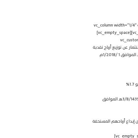
[vc_row css=”.vc_custom_1459507978186{margin-bottom: 100px !impo
9 vc_col-md-9″ css=”.vc_custom_1452702342137{padding-right: 45px !important;}”][vc_empty_space][vc_empty_space]
[vc_cust
el_class=”no_s]تعلن شركة مُلكيّة للاستثمار عن توزيع أرباح نقدية
على مالكي وحدات صندوق مُلكيّة عقارات الخليج ريت عن الربع الأول من العام 2018م، تبدأ من 14 /4/1439هـ الموافق 1 /1/2018م
– ستكون أحقية التوزيعات النقدية لمالكي الوحدات وذلك حسب سجل مالكي الوحدات بنهاية يوم الخميس 3/8/1439هـ الموافق
 إيداع أرباحهم المستحقة
[/vc_column_text][/vc_column][vc_column width=”1/4″ offset=”vc_hidden-sm vc_hidden-xs”][vc_empty_space]