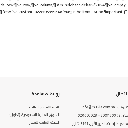
c_row full_width=”stretch_row”
اتصال
روابط مساعدة
لكتروني
: Info@mulkia.com.sa
هيئة السوق المالية
السوق المالية السعودية (تداول)
لاء
: 8001199992 – 920003028
الهيئة العامة للعقار
: مجمع ذا إيليت، الدور الأول 8565 شارع