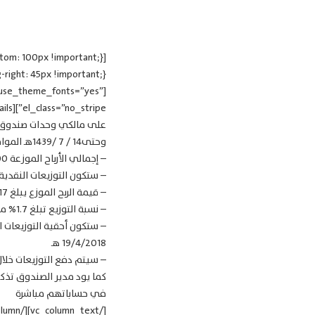
” use_theme_fonts=”yes”
وحتى14 / 7 /1439هـ الموافق 31/3/2018م على النحو التالي:
– إجمالي الأرباح الموزعة 10,200,000 ريال سعودي.
– ستكون التوزيعات النقدية على أساس 60
– قيمة الربح الموزع يبلغ 0.17 ريال سعودي (17 هللة لكل وحدة)، ونسبتها إلى سعر الطرح الأولي للوحدة هو 1.7%
– نسبة التوزيع تبلغ 1.7% من صافي قيمة الأصول كما في تاريخ 14/7/1439هـ الموافق 31/3/2018م
19/4/2018 هـ
– سيتم دفع التوزيعات خلال 15 يوم عمل من تاريخ الاستحق
كما يود مدير الصندوق تذكي
في حساباتهم مباشرة