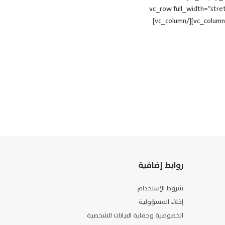
[vc_empty_space][vc_empty_space][stm_sidebar sidebar=”2854″][/vc_column][/vc_row][v
css=”.vc_custom_1459505959648{margin-bottom: -60px !important;}” el_class=”third_bg_color”][vc_column][/vc_column]
روابط إضافية
شروط الإستخدام
إخلاء المسؤولية
الخصوصية وحماية البيانات الشخصية