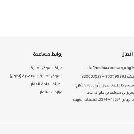
اتصال
روابط مساعدة
لكتروني
: Info@mulkia.com.sa
هيئة السوق المالية
السوق المالية السعودية (تداول)
لاء
: 8001199992 – 920003028
الهيئة العامة للعقار
: مجمع ذا إيليت، الدور الأول 8565 شارع
وزارة الاستثمار
العزيز بن مساعد بن جلوي، حي
السليمانية، الرياض 12234 – 2874، المملكة العربية