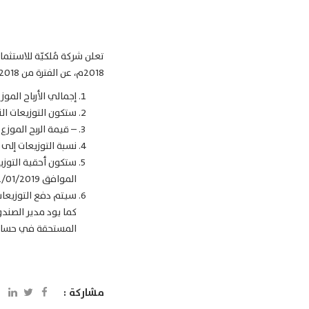
تعلن شركة مُلكيّة للاستثما
2018م، عن الفترة من 01/10/2018م وحتى 31/12/2018م على النحو التالي:
إجمالي الأرباح الموزعة 10,200,000 ريال 
ستكون التوزيعات النقدية على 
– قيمة الربح الموزع يبلغ 0.17 ريال سعودي (17 هللة لكل وحدة)، بعائد نسبته إلى سعر الطرح ا
نسبة التوزيعات إلى صافي قي
الموافق 22/01/2019 م (نهاية التداول بتاريخ الأحد 14/05/1440ه الموافق 20/01/2019 م) .
سيتم دفع التوزيعات خلال 15 يوم عمل من تار
كما يود مدير الصندو
المستحقة في حسابا
مشاركة :