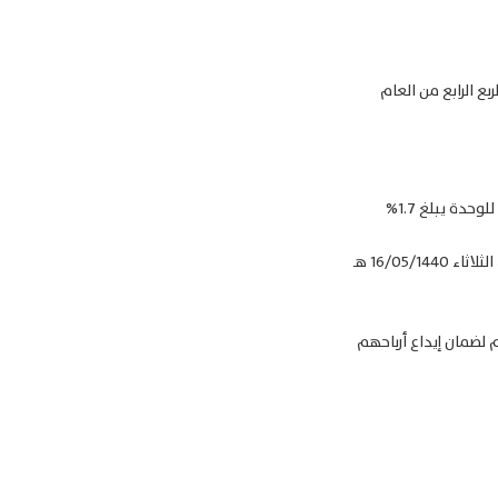
بع الرابع من العام
ستكون أحقية التوزيعات النقدية لمالكي الوحدات وذلك حسب سجل مالكي الوحدات بنهاية تاريخ يوم الثلاثاء 16/05/1440 هـ
 لضمان إيداع أرباحهم