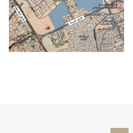
موقع أرض الصندوق:
https://maps.app.goo.gl/V6G2pcfLBbKkviHq6
يسعدنا في شركة ملكية للاستثمار تلقي استفساراتكم
وتواصلكم في جميع الأمور المتعلقة بمشروع وصندوق
الجوهرة عبر البريد الالكتروني الخاص بالصندوق:
jawhara@mulkia.com.sa