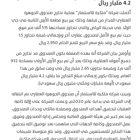
4.2 مليار ريال
أكملت شركة “ملكية للاستثمار” عملية تخارج صندوق الجوهرة
العقاري المدار من قبلها، وذلك عبر بيع قطعة الأرض الثانية في حي
الرائد في مدينة الرياض والتي تتجاوز مساحتها 515 ألف متر مربع،
حيث تم بيع الأصل لصندوق عقاري آخر وبإجمالي قيمة تتجاوز 1.5
مليار ريال، وقد بلغ سعر البيع للمتر الخام 2,950 ريال.
وأوضح بيان الشركة أنه بهذه الصفقة يكون الصندوق قد تخارج من
جميع أصوله العقارية، وذلك بعد أن تم بيع الأرض الأولى بمساحة 932
ألف م2 وبقيمة تجاوزت 2.65 مليار ريال في وقت سابق من هذا
العام. وبذلك يكون إجمالي مبلغ التخارج ما يقارب 4.2 مليار ريال
سعودي (أربعة مليارات ومئتي مليون ريال سعودي).
وبينت شركة ملكية للاستثمار أن صندوق الجوهرة العقاري تم انتقاله
إلى الشركة في بداية عام 2020م، وعملت الشركة على إزالة كافة
العقبات لتحقيق أهداف الصندوق ومصلحة مالكي وحدات الصندوق،
وبدعم كبير من هيئة السوق المالية ومجلس إدارة الصندوق وفريق
عمل الصندوق وكافة الجهات التي ساهمت بعد توفيق الله بتحقيق
هذا التخارج للمستثمرين في الصندوق. وقد بلغ متوسط تقييمات
الأصول العقارية الصندوق عند انتقال الصندوق إلى شركة ملكية