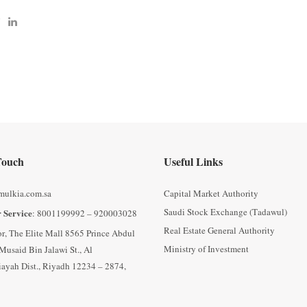
Touch
Useful Links
mulkia.com.sa
Capital Market Authority
Saudi Stock Exchange (Tadawul)
 Service
: 8001199992 – 920003028
Real Estate General Authority
oor, The Elite Mall 8565 Prince Abdul
Ministry of Investment
Musaid Bin Jalawi St., Al
ayah Dist., Riyadh 12234 – 2874,