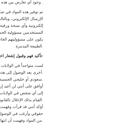
وجود أي تعارض بين هذه المواد ونشرة الإصدار باللغة العربية، تسود النشرة باللغة العربية .
الإرسال الإلكتروني، وبالتا
إلكترونية وأي نسخة ورقية
المستخدمين مسؤولية الحما
يكون على مسؤوليتهم الخاص
الطبيعة المدمرة.
تأكيد فهم وقبول إشعار اخلاء المسؤولية:
لست متواجداً في الولايات ا
أخرى يعد الوصول إلى هذه المواد فيها غير نظامي.
سعودي أو خليجي الجنسية أو مقيم في المملكة العربية السعودية.
أوافق على أنني لن أعيد إر
إلى أي شخص في الولايات ال
القيام بذلك الإخلال بالقانون أو اللوائح المحلية المعمول بها.
أؤكد أنني قد قرأت وفهمت 
حقوقي وأرغب في الوصول إ
من المواد وفهمت أن انتهاك هذه الشروط والضمانات والاتفاقيات قد يعني أنني انتهكت القوانين أو اللوائح المعمول بها.