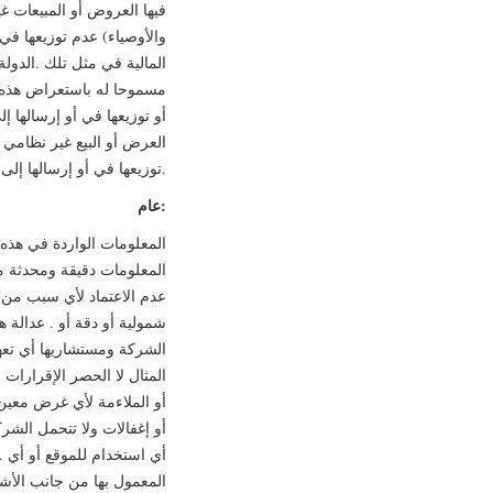
فيها العروض أو المبيعات غ
والأوصياء) عدم توزيعها في ا
المالية في مثل تلك .الدو
مسموحا له باستعراض هذه ال
أو توزيعها في أو إرسالها إل
العرض أو البيع غير نظامي 
توزيعها في أو إرسالها إلى أو من الولايات المتحدة أو أستراليا أو كندا أو اليابان أو جمهورية جنوب أفريقيا.
عام:
المعلومات الواردة في هذه 
المعلومات دقيقة ومحدثة م
عدم الاعتماد لأي سبب من ا
شمولية أو دقة أو . عدالة ه
الشركة ومستشاريها أي تعه
المثال لا الحصر الإقرارات أ
أو الملاءمة لأي غرض معين
أو إغفالات ولا تتحمل الشر
أي استخدام للموقع أو أي .
المعمول بها من جانب الأشخ