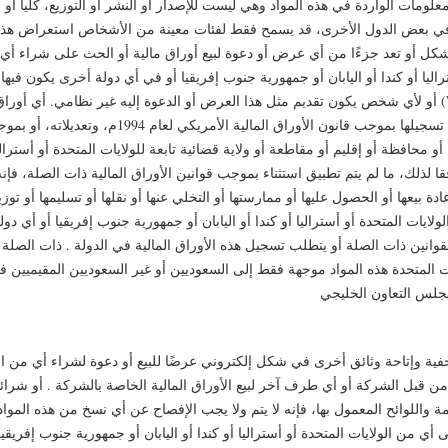
لمعلومات الواردة في هذه المواد وهي ليست للإصدار أو النشر أو التوزيع، كليا أو
ي بعض الدول الأخرى، قد يسمح فقط لفئات معينة من الأشخاص استعراض هذه ا
شكل أو تعد جزءًا من أي عرض أو دعوة لبيع أوراق مالية أو الحث على شراء أي أور
اليا أو كندا أو اليابان أو جمهورية جنوب إفريقيا أو في أي دولة أخرى يكون فيها 
 أو لأي شخص يكون تقديم مثل هذا العرض أو الدعوة إليه غير نظامي. أي أوراق 
يتعلق بأي طرح لم ولن يتم تسجيلها بموجب قانون الأوراق المالية
أو محافظة أو إقليم أو مقاطعة أو ولاية قضائية تابعة للولايات المتحدة أو أستراليا 
ا لذلك، ما لم يتم تطبيق استثناء بموجب قوانين الأوراق المالية ذات الصلة، فإ
 إعادة بيعها أو الحصول عليها أو ممارستها أو التخلي عنها أو نقلها أو تسليمها أو ت
لايات المتحدة أو أستراليا أو كندا أو اليابان أو جمهورية جنوب إفريقيا أو أي 
للقوانين ذات الصلة أو يتطلب تسجيل هذه الأوراق المالية في الدولة . ذات الصل
يات المتحدة هذه المواد موجهة فقط إلى السعوديين أو غير السعوديين المقيميين ف
ية وإتاحة وثائق أخرى في شكل إلكتروني عرضًا للبيع أو دعوة لشراء أي من ال
ن قبل الشركة أو أي طرف آخر لبيع الأوراق المالية الخاصة بالشركة . أو شرائه
واللوائح المعمول بها، فإنه لا يتم ولا يجب الإفصاح عن أي نسخ من هذه المواد، 
ى أي من الولايات المتحدة أو أستراليا أو كندا أو اليابان أو جمهورية جنوب إفريق