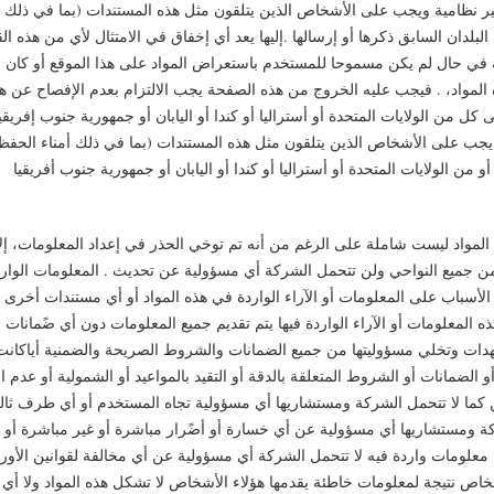
ير نظامية ويجب على الأشخاص الذين يتلقون مثل هذه المستندات (بما في ذلك أم
لبلدان السابق ذكرها أو إرسالها .إليها يعد أي إخفاق في الامتثال لأي من هذه القيو
لة في حال لم يكن مسموحا للمستخدم باستعراض المواد على هذا الموقع أو كان 
مواد، . فيجب عليه الخروج من هذه الصفحة يجب الالتزام بعدم الإفصاح عن هذه 
ى كل من الولايات المتحدة أو أستراليا أو كندا أو اليابان أو جمهورية جنوب إفريقيا 
يجب على الأشخاص الذين يتلقون مثل هذه المستندات (بما في ذلك أمناء الحفظ و
المواد ليست شاملة على الرغم من أنه تم توخي الحذر في إعداد المعلومات، إلا 
ن جميع النواحي ولن تتحمل الشركة أي مسؤولية عن تحديث . المعلومات الوار
لأسباب على المعلومات أو الآراء الواردة في هذه المواد أو أي مستندات أخرى 
ذه المعلومات أو الآراء الواردة فيها يتم تقديم جميع المعلومات دون أي ضًمانات 
دات وتخلي مسؤوليتها من جميع الضمانات والشروط الصريحة والضمنية أياكان
و الضمانات أو الشروط المتعلقة بالدقة أو التقيد بالمواعيد أو الشمولية أو عدم الا
 كما لا تتحمل الشركة ومستشاريها أي مسؤولية تجاه المستخدم أو أي طرف ث
كة ومستشاريها أي مسؤولية عن أي خسارة أو أضًرار مباشرة أو غير مباشرة أو ت
 معلومات واردة فيه لا تتحمل الشركة أي مسؤولية عن أي مخالفة لقوانين الأوراق
اص نتيجة لمعلومات خاطئة يقدمها هؤلاء الأشخاص لا تشكل هذه المواد ولا أي 