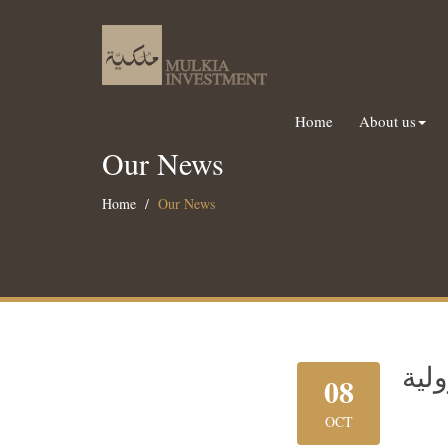
Home
About us
Our News
Home
Our News
لية
08
OCT