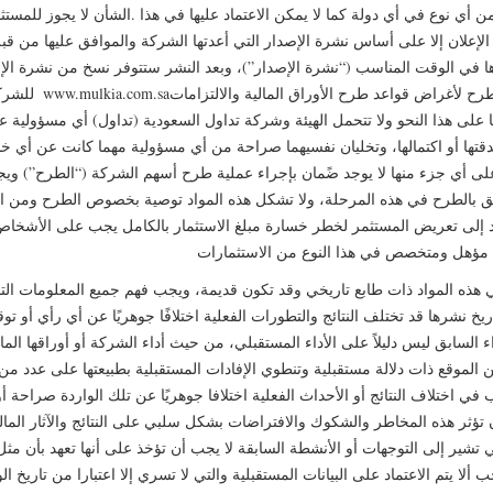
 أي نوع في أي دولة كما لا يمكن الاعتماد عليها في هذا .الشأن لا يجوز للمستث
ا الإعلان إلا على أساس نشرة الإصدار التي أعدتها الشركة والموافق عليها من قبل
رها في الوقت المناسب (“نشرة الإصدار”)، وبعد النشر ستتوفر نسخ من نشرة ا
للشركة وموقعها الإلكترو
على هذا النحو ولا تتحمل الهيئة وشركة تداول السعودية (تداول) أي مسؤولية عن
دقتها أو اكتمالها، وتخليان نفسيهما صراحة من أي مسؤولية مهما كانت عن أي خس
 على أي جزء منها لا يوجد ضًمان بإجراء عملية طرح أسهم الشركة (“الطرح”) ويجب 
علق بالطرح في هذه المرحلة، ولا تشكل هذه المواد توصية بخصوص الطرح ومن 
واد إلى تعريض المستثمر لخطر خسارة مبلغ الاستثمار بالكامل يجب على الأشخا
 هذه المواد ذات طابع تاريخي وقد تكون قديمة، ويجب فهم جميع المعلومات الت
خ نشرها قد تختلف النتائج والتطورات الفعلية اختلافًا جوهريًا عن أي رأي أو تو
اء السابق ليس دليلاً على الأداء المستقبلي، من حيث أداء الشركة أو أوراقها الما
 الموقع ذات دلالة مستقبلية وتنطوي الإفادات المستقبلية بطبيعتها على عدد م
في اختلاف النتائج أو الأحداث الفعلية اختلافا جوهريًا عن تلك الواردة صراحة أ
تؤثر هذه المخاطر والشكوك والافتراضات بشكل سلبي على النتائج والآثار الما
ي تشير إلى التوجهات أو الأنشطة السابقة لا يجب أن تؤخذ على أنها تعهد بأن مث
ا يتم الاعتماد على البيانات المستقبلية والتي لا تسري إلا اعتبارا من تاريخ ا